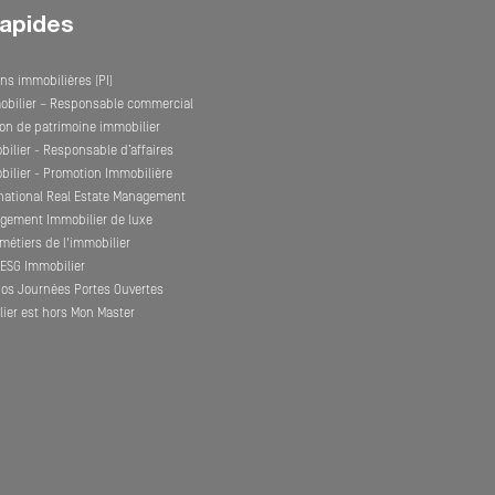
rapides
ns immobilières (PI)
obilier – Responsable commercial
on de patrimoine immobilier
ilier - Responsable d’affaires
ilier - Promotion Immobilière
rnational Real Estate Management
gement Immobilier de luxe
métiers de l'immobilier
l'ESG Immobilier
nos Journées Portes Ouvertes
ier est hors Mon Master