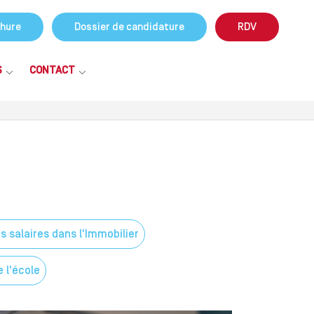
hure
Dossier de candidature
RDV
S
CONTACT
s salaires dans l'Immobilier
e l'école