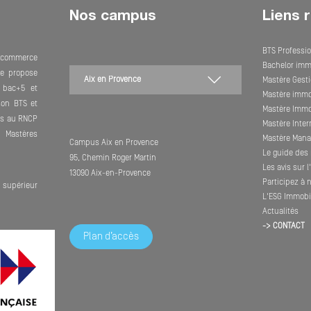
Nos campus
Liens 
BTS Professio
e commerce
Bachelor imm
lle propose
Mastère Gesti
 bac+5 et
Mastère immob
son BTS et
Mastère Immob
its au RNCP
Mastère Inte
Mastères
Mastère Mana
Campus Aix en Provence
Le guide des 
95, Chemin Roger Martin
Les avis sur 
13090 Aix-en-Provence
Participez à 
supérieur
L'ESG Immobil
Actualités
-> CONTACT
Plan d’accès