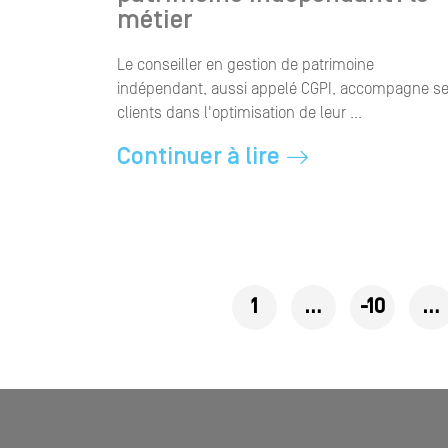
métier
Le conseiller en gestion de patrimoine
indépendant, aussi appelé CGPI, accompagne s
clients dans l'optimisation de leur ...
Continuer à lire
Pages
1
…
-10
…