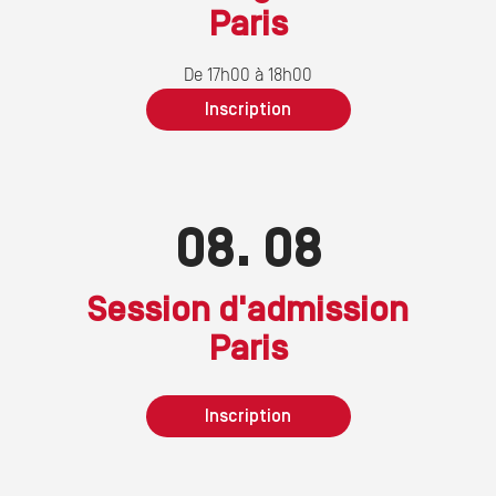
Paris
Lyon
Aix
De 09h30 à 12h30
De 17h00 à 18h00
De 17h00 à 19h00
Inscription
Inscription
Inscription
08
12
08
08
Session d'admission
Session d'admission
Paris
Lyon
Inscription
Inscription