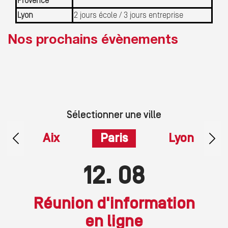
Provence
Lyon
2 jours école / 3 jours entreprise
Nos prochains évènements
Sélectionner une ville
on
Aix
Paris
Lyon
09
19
12
08
08
09
Réunion d'information
Portes ouvertes
Portes ouvertes
sur place
sur place
en ligne