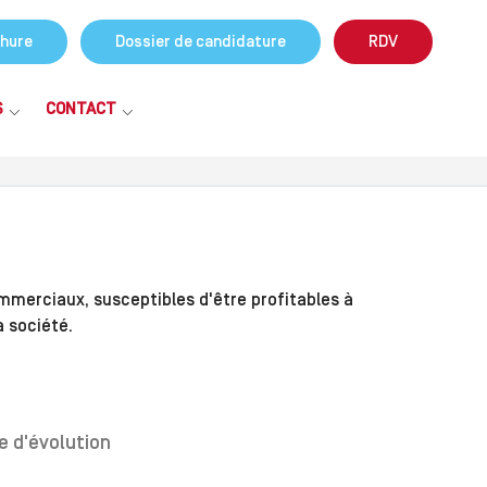
hure
Dossier de candidature
RDV
S
CONTACT
merciaux, susceptibles d'être profitables à
 société.
e d'évolution