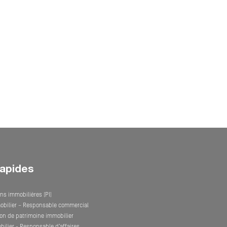
rapides
ns immobilières (PI)
obilier – Responsable commercial
on de patrimoine immobilier
ilier - Responsable d’affaires