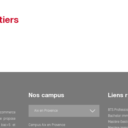
tiers
Nos campus
Liens 
BTS Professio
e commerce
Bachelor imm
lle propose
Mastère Gesti
 bac+5 et
Campus Aix en Provence
Mastère immob