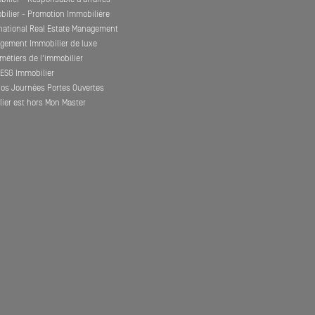
ilier - Promotion Immobilière
rnational Real Estate Management
gement Immobilier de luxe
métiers de l'immobilier
l'ESG Immobilier
nos Journées Portes Ouvertes
ier est hors Mon Master