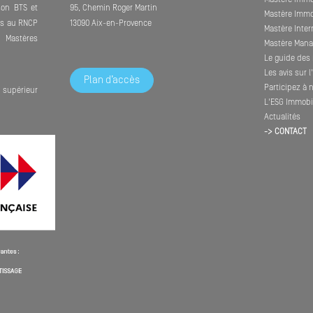
son BTS et
95, Chemin Roger Martin
Mastère Immob
its au RNCP
13090 Aix-en-Provence
Mastère Inte
Mastères
Mastère Mana
Le guide des 
Les avis sur 
Plan d’accès
Participez à 
supérieur
L'ESG Immobil
Actualités
-> CONTACT