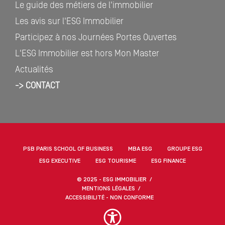
Le guide des métiers de l'immobilier
Les avis sur l'ESG Immobilier
Participez à nos Journées Portes Ouvertes
L'ESG Immobilier est hors Mon Master
Actualités
-> CONTACT
PSB PARIS SCHOOL OF BUSINESS
MBA ESG
GROUPE ESG
ESG EXECUTIVE
ESG TOURISME
ESG FINANCE
© 2025 - ESG IMMOBILIER
MENTIONS LÉGALES
ACCESSIBILITÉ - NON CONFORME