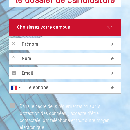
le dossier de candidature
Prénom
*
Nom
*
Email
*
Téléphone
*
Dans le cadre de la réglementation sur la
protection des données, j'accepte d'être
contacté(e) par téléphone et tout autre moyen
électronique.