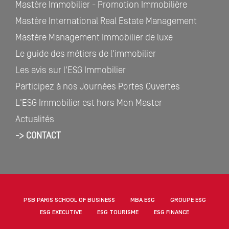
Mastère Immobilier - Promotion Immobilière
Mastère International Real Estate Management
Mastère Management Immobilier de luxe
Le guide des métiers de l'immobilier
Les avis sur l'ESG Immobilier
Participez à nos Journées Portes Ouvertes
L'ESG Immobilier est hors Mon Master
Actualités
-> CONTACT
PSB PARIS SCHOOL OF BUSINESS
MBA ESG
GROUPE ESG
ESG EXECUTIVE
ESG TOURISME
ESG FINANCE