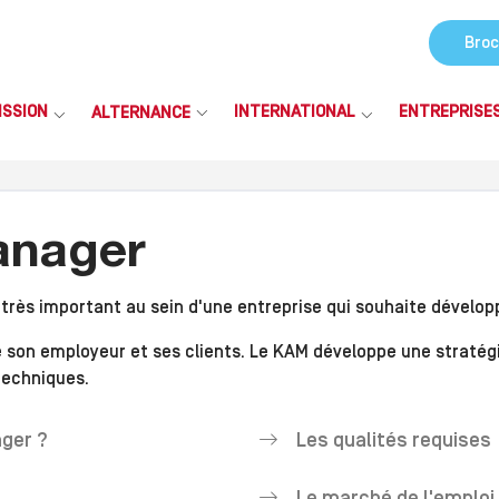
Broc
ISSION
INTERNATIONAL
ENTREPRISE
ALTERNANCE
anager
ès important au sein d'une entreprise qui souhaite développer
tre son employeur et ses clients. Le KAM développe une straté
techniques.
ger ?
Les qualités requises
Le marché de l'emploi