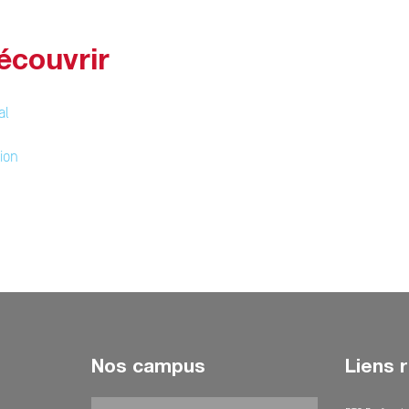
écouvrir
al
ion
Nos campus
Liens 