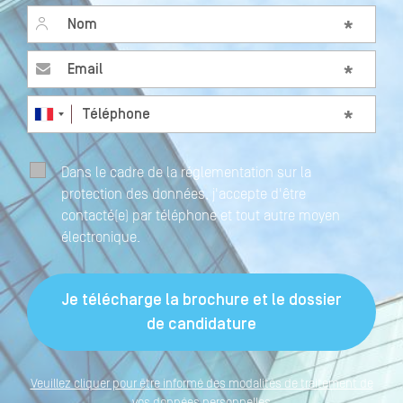
Nom
*
Email
*
Téléphone
*
Dans le cadre de la réglementation sur la
protection des données, j'accepte d'être
contacté(e) par téléphone et tout autre moyen
électronique.
Veuillez cliquer pour être informé des modalités de traitement de
vos données personnelles