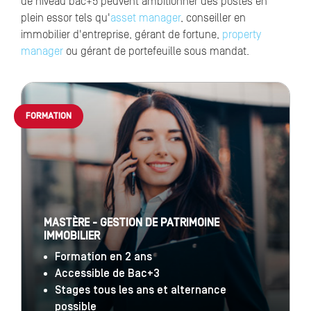
de niveau bac+5 peuvent ambitionner des postes en
plein essor tels qu'
asset manager
, conseiller en
immobilier d'entreprise, gérant de fortune,
property
manager
ou gérant de portefeuille sous mandat.
FORMATION
MASTÈRE - GESTION DE PATRIMOINE
IMMOBILIER
Formation en 2 ans
Accessible de Bac+3
Stages tous les ans et alternance
possible