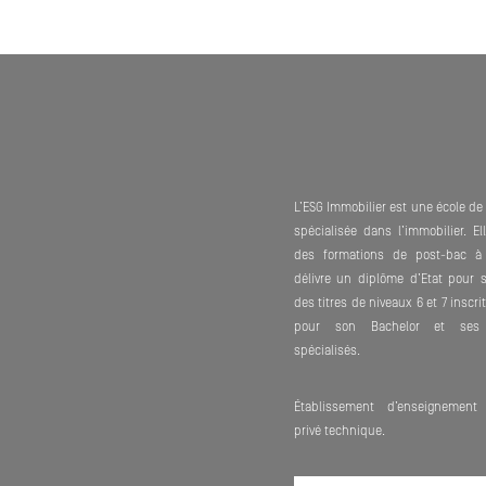
L’ESG Immobilier est une école d
spécialisée dans l’immobilier. E
des formations de post-bac à
délivre un diplôme d’Etat pour 
des titres de niveaux 6 et 7 inscr
pour son Bachelor et ses 
spécialisés.
Établissement d’enseignement 
privé technique.