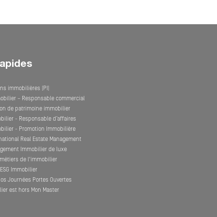
rapides
ns immobilières (PI)
obilier – Responsable commercial
on de patrimoine immobilier
ilier - Responsable d’affaires
ilier - Promotion Immobilière
rnational Real Estate Management
gement Immobilier de luxe
métiers de l'immobilier
l'ESG Immobilier
nos Journées Portes Ouvertes
ier est hors Mon Master