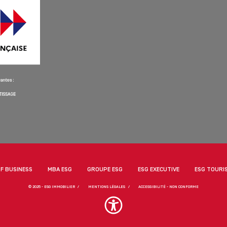
F BUSINESS
MBA ESG
GROUPE ESG
ESG EXECUTIVE
ESG TOURI
© 2025 - ESG IMMOBILIER
MENTIONS LÉGALES
ACCESSIBILITÉ - NON CONFORME