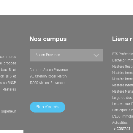
Nos campus
Liens 
BTS Professio
e commerce
Bachelor imm
lle propose
Mastère Gesti
 bac+5 et
Campus Aix en Provence
Mastère immob
son BTS et
95, Chemin Roger Martin
Mastère Immob
its au RNCP
13090 Aix-en-Provence
Mastère Inte
Mastères
Mastère Mana
Le guide des 
Les avis sur 
Plan d’accès
Participez à 
supérieur
L'ESG Immobil
Actualités
-> CONTACT