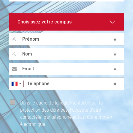
Prénom
*
Nom
*
Email
*
Téléphone
*
Dans le cadre de la réglementation sur la
protection des données, j'accepte d'être
contacté(e) par téléphone et tout autre moyen
électronique.