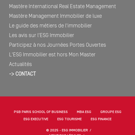
Mastère International Real Estate Management
Mastère Management Immobilier de luxe
Le guide des métiers de l'immobilier
Les avis sur l'ESG Immobilier
Participez à nos Journées Portes Ouvertes
L'ESG Immobilier est hors Mon Master
Actualités
-> CONTACT
PSB PARIS SCHOOL OF BUSINESS
MBA ESG
GROUPE ESG
ESG EXECUTIVE
ESG TOURISME
ESG FINANCE
© 2025 - ESG IMMOBILIER