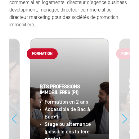
commercial en logements, directeur d'agence business
development, manager, directeur commercial ou
directeur marketing pour des sociétés de promotion
immobilière…
FORMATION
FORMATI
BAC
BTS PROFESSIONS
RES
IMMOBILIÈRES (PI)
COM
Formation en 2 ans
Op
Accessible de Bac à
im
-
Bac+1
de
RES
Stage ou alternance
3e
 et
(possible dès la 1ere
Ac