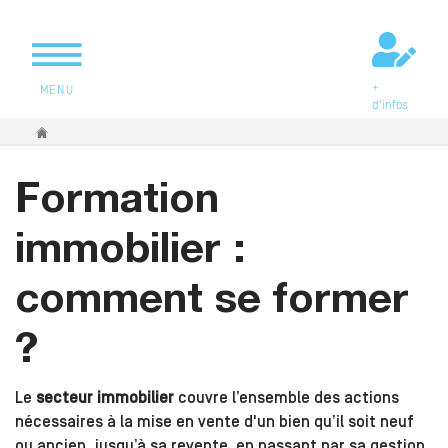
+
MENU
d'infos
Vous êtes ici
Formation
immobilier :
comment se former
?
Le
secteur immobilier
couvre l’ensemble des actions
nécessaires à la mise en vente d'un bien qu’il soit neuf
ou ancien, jusqu’à sa revente, en passant par sa gestion,