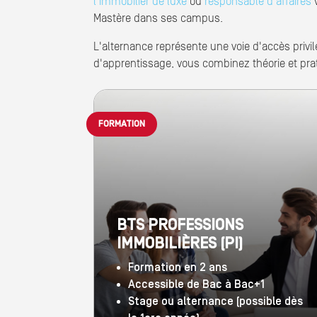
l'immobilier de luxe
ou
responsable d'affaires
v
Mastère dans ses campus.
L'alternance représente une voie d'accès privi
d'apprentissage, vous combinez théorie et pra
FORMATION
BTS PROFESSIONS
IMMOBILIÈRES (PI)
Formation en 2 ans
Accessible de Bac à Bac+1
Stage ou alternance (possible dès