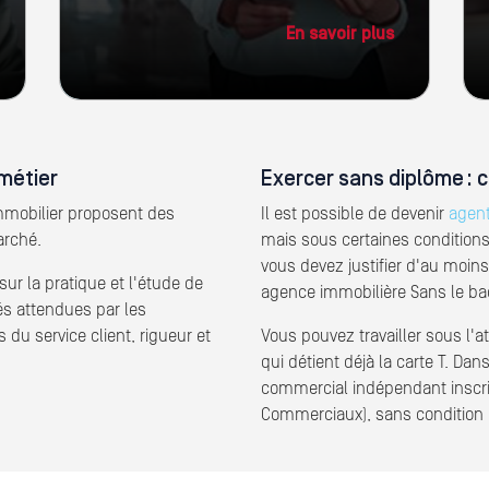
En savoir plus
métier
Exercer sans diplôme : c
mobilier proposent des
Il est possible de devenir
agent
arché.
mais sous certaines conditions
vous devez justifier d'au moi
ur la pratique et l'étude de
agence immobilière Sans le bac
és attendues par les
s du service client, rigueur et
Vous pouvez travailler sous l'a
qui détient déjà la carte T. Da
commercial indépendant inscri
Commerciaux), sans condition 