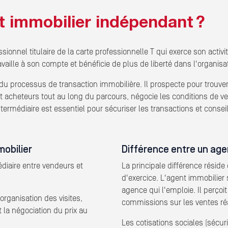
t immobilier indépendant ?
sionnel titulaire de la carte professionnelle T qui exerce son acti
ravaille à son compte et bénéficie de plus de liberté dans l'organisat
u processus de transaction immobilière. Il prospecte pour trouver 
cheteurs tout au long du parcours, négocie les conditions de vent
ntermédiaire est essentiel pour sécuriser les transactions et conseil
mobilier
Différence entre un age
édiaire entre vendeurs et
La principale différence réside 
d'exercice. L'agent immobilier s
agence qui l'emploie. Il perçoi
organisation des visites,
commissions sur les ventes ré
la négociation du prix au
Les cotisations sociales (sécur