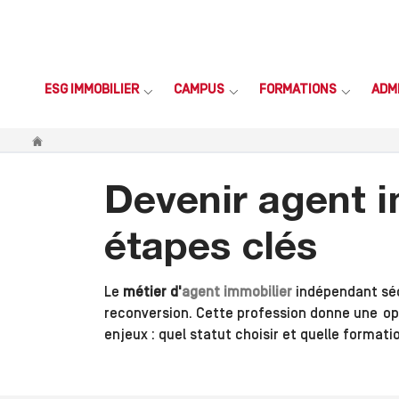
ESG IMMOBILIER
CAMPUS
FORMATIONS
ADM
Vous êtes ici
Devenir agent i
étapes clés
Le
métier d'
agent immobilier
indépendant sédu
reconversion. Cette profession donne une opp
enjeux : quel statut choisir et quelle formati