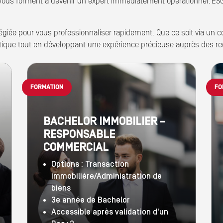
ous forment à devenir un expert immédiatement opérationnel. ES
légiée pour vous professionnaliser rapidement. Que ce soit via un c
tique tout en développant une expérience précieuse auprès des re
FORMATION
FO
BACHELOR IMMOBILIER –
RESPONSABLE
COMMERCIAL
Options : Transaction
immobilière/Administration de
biens
3e année de Bachelor
Accessible après validation d'un