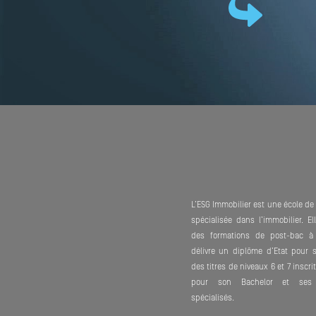
L’ESG Immobilier est une école d
spécialisée dans l’immobilier. E
des formations de post-bac à
délivre un diplôme d’Etat pour 
des titres de niveaux 6 et 7 inscr
pour son Bachelor et ses 
spécialisés.