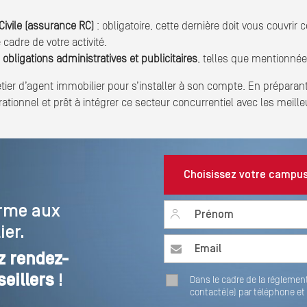
ivile (assurance RC)
: obligatoire, cette dernière doit vous couvri
cadre de votre activité.
 obligations administratives et publicitaires
, telles que mentionnées
étier d’agent immobilier pour s’installer à son compte. En prépara
ionnel et prêt à intégrer ce secteur concurrentiel avec les meill
orme aux
First name
*
ier.
Email
*
z rendez-
seillers
!
Dans le cadre de la réglement
contacté(e) par téléphone et