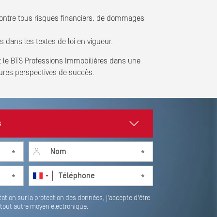
r contre tous risques financiers, de dommages
 dans les textes de loi en vigueur.
nt le BTS Professions Immobilières dans une
eures perspectives de succès.
Last name
*
Téléphone
*
ation sur la protection des données, j'accepte d'être
 tout autre moyen électronique.