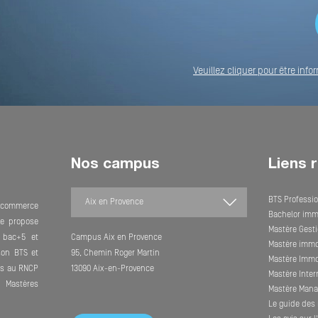
Veuillez cliquer pour être in
Nos campus
Liens 
BTS Professio
e commerce
Bachelor imm
lle propose
Mastère Gesti
 bac+5 et
Campus Aix en Provence
Mastère immob
son BTS et
95, Chemin Roger Martin
Mastère Immob
its au RNCP
13090 Aix-en-Provence
Mastère Inte
Mastères
Mastère Mana
Le guide des 