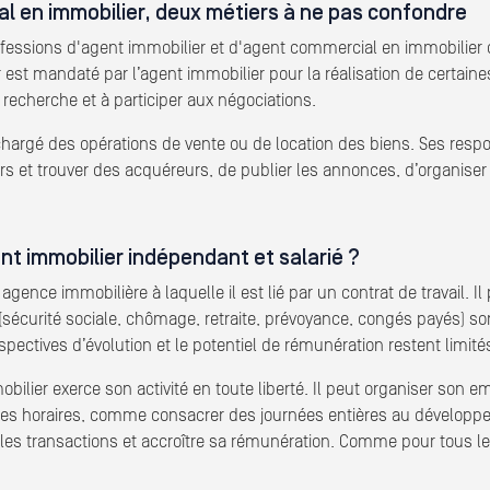
l en immobilier, deux métiers à ne pas confondre
rofessions d'agent immobilier et d'agent commercial en immobilier 
t mandaté par l’agent immobilier pour la réalisation de certaines t
recherche et à participer aux négociations.
t chargé des opérations de vente ou de location des biens. Ses resp
rs et trouver des acquéreurs, de publier les annonces, d’organiser 
ent immobilier indépendant et salarié ?
gence immobilière à laquelle il est lié par un contrat de travail. I
s (sécurité sociale, chômage, retraite, prévoyance, congés payés) s
spectives d’évolution et le potentiel de rémunération restent limité
bilier exerce son activité en toute liberté. Il peut organiser son 
aintes horaires, comme consacrer des journées entières au développ
r les transactions et accroître sa rémunération. Comme pour tous l