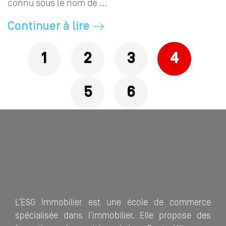
connu sous le nom de ...
Continuer à lire
Pages
1
2
3
4
5
6
L’ESG Immobilier est une école de commerce
spécialisée dans l’immobilier. Elle propose des