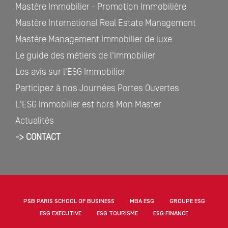
Mastère Immobilier - Promotion Immobilière
Mastère International Real Estate Management
Mastère Management Immobilier de luxe
Le guide des métiers de l'immobilier
Les avis sur l'ESG Immobilier
Participez à nos Journées Portes Ouvertes
L'ESG Immobilier est hors Mon Master
Actualités
-> CONTACT
PSB PARIS SCHOOL OF BUSINESS
MBA ESG
GROUPE ESG
ESG EXECUTIVE
ESG TOURISME
ESG FINANCE