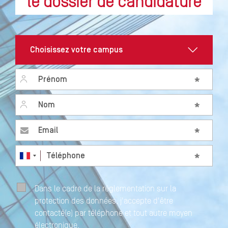
le dossier de candidature
Prénom
*
Nom
*
Email
*
Téléphone
*
Dans le cadre de la réglementation sur la
protection des données, j'accepte d'être
contacté(e) par téléphone et tout autre moyen
électronique.