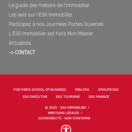
Le guide des métiers de l'immobilier
Les avis sur l'ESG Immobilier
Participez à nos Journées Portes Ouvertes
L'ESG Immobilier est hors Mon Master
Actualités
-> CONTACT
PSB PARIS SCHOOL OF BUSINESS
MBA ESG
GROUPE ESG
ESG EXECUTIVE
ESG TOURISME
ESG FINANCE
© 2025 - ESG IMMOBILIER
MENTIONS LÉGALES
ACCESSIBILITÉ - NON CONFORME