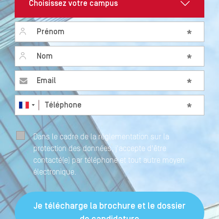
Prénom
*
Nom
*
Email
*
Téléphone
*
Dans le cadre de la réglementation sur la
protection des données, j'accepte d'être
contacté(e) par téléphone et tout autre moyen
électronique.