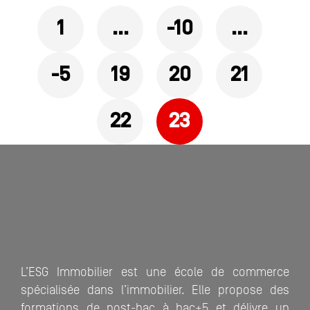
Pages
1
…
-10
…
-5
19
20
21
22
23
L’ESG Immobilier est une école de commerce
spécialisée dans l’immobilier. Elle propose des
formations de post-bac à bac+5 et délivre un