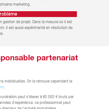
 domaine marketing.
problème
n gestion de projet. Dans la mesure où il est
n, il est aussi expérimenté en résolution de
te.
esponsable partenariat
s individuelles. On le retrouve cependant le
ers
.
munération peut s'élever à 60 000 € bruts par
s années d'expérience, ce professionnel peut
irecteur de l'activité immobilière.