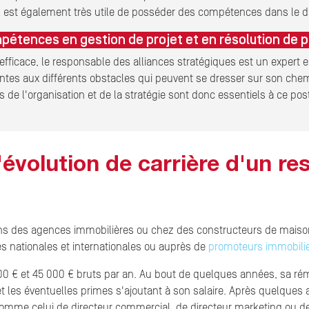
 il est également très utile de posséder des compétences dans le
pétences en gestion de projet et en résolution de 
efficace, le responsable des alliances stratégiques est un expert e
tes aux différents obstacles qui peuvent se dresser sur son chemi
de l'organisation et de la stratégie sont donc essentiels à ce pos
 l'évolution de carrière d'un r
dans des agences immobilières ou chez des constructeurs de maison
s nationales et internationales ou auprès de
promoteurs immobili
000 € et 45 000 € bruts par an. Au bout de quelques années, sa ré
e et les éventuelles primes s'ajoutant à son salaire. Après quelque
comme celui de directeur commercial, de directeur marketing ou de d