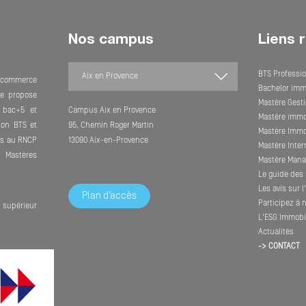
Nos campus
Liens 
BTS Professio
e commerce
Bachelor imm
lle propose
Mastère Gesti
 bac+5 et
Campus Aix en Provence
Mastère immob
son BTS et
95, Chemin Roger Martin
Mastère Immob
its au RNCP
13090 Aix-en-Provence
Mastère Inte
Mastères
Mastère Mana
Le guide des 
Les avis sur 
Plan d’accès
Participez à 
supérieur
L'ESG Immobil
Actualités
-> CONTACT