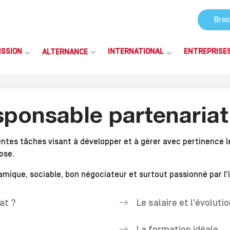
Broc
ISSION
INTERNATIONAL
ENTREPRISE
ALTERNANCE
sponsable partenariat
ntes tâches visant à développer et à gérer avec pertinence le
ose.
amique, sociable, bon négociateur et surtout passionné par l'
at ?
Le salaire et l'évoluti
La formation idéale