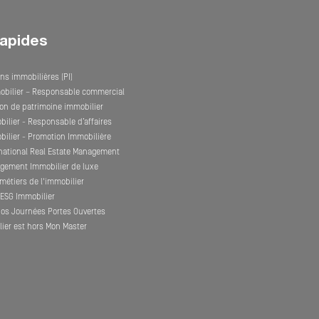
rapides
ns immobilières (PI)
obilier – Responsable commercial
on de patrimoine immobilier
ilier - Responsable d’affaires
ilier - Promotion Immobilière
rnational Real Estate Management
gement Immobilier de luxe
métiers de l'immobilier
l'ESG Immobilier
nos Journées Portes Ouvertes
ier est hors Mon Master