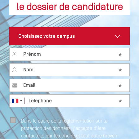
le dossier de candidature
Prénom
*
Nom
*
Email
*
Téléphone
*
Dans le cadre de la réglementation sur la
protection des données, j'accepte d'être
contacté(e) par téléphone et tout autre moyen