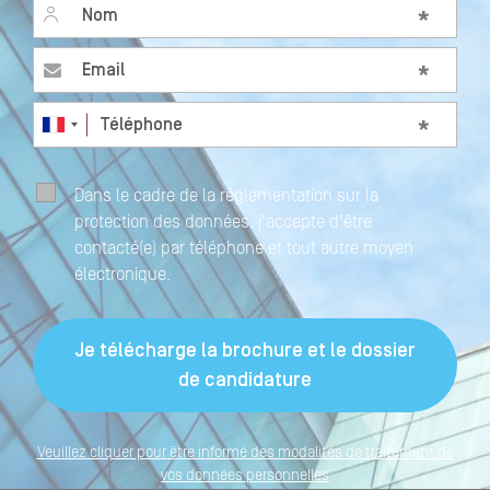
Nom
*
Email
*
Téléphone
*
Dans le cadre de la réglementation sur la
protection des données, j'accepte d'être
contacté(e) par téléphone et tout autre moyen
électronique.
Veuillez cliquer pour être informé des modalités de traitement de
vos données personnelles