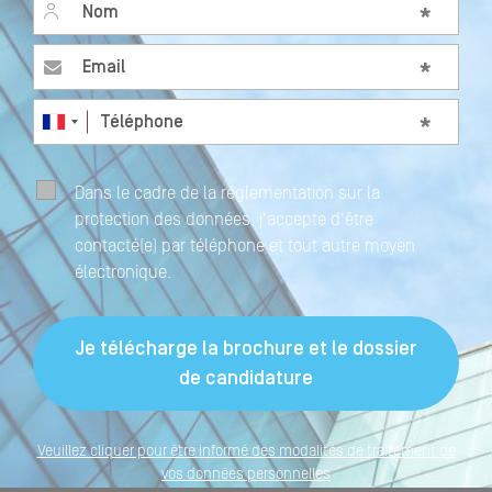
Nom
*
Email
*
Téléphone
*
Dans le cadre de la réglementation sur la
protection des données, j'accepte d'être
contacté(e) par téléphone et tout autre moyen
électronique.
Veuillez cliquer pour être informé des modalités de traitement de
vos données personnelles