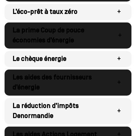
L’éco-prêt à taux zéro
+
La prime Coup de pouce
+
économies d’énergie
Le chèque énergie
+
Les aides des fournisseurs
+
d’énergie
La réduction d’impôts
+
Denormandie
Les aides Actions Logement
+