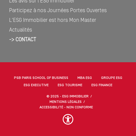
Les avis sur l'ESG Immobilier
Participez à nos Journées Portes Ouvertes
L'ESG Immobilier est hors Mon Master
Actualités
-> CONTACT
PSB PARIS SCHOOL OF BUSINESS
MBA ESG
GROUPE ESG
ESG EXECUTIVE
ESG TOURISME
ESG FINANCE
© 2025 - ESG IMMOBILIER
MENTIONS LÉGALES
ACCESSIBILITÉ - NON CONFORME