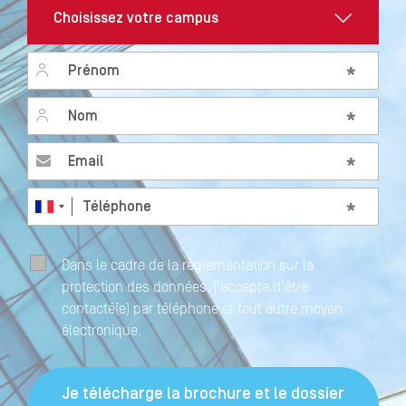
Prénom
*
Nom
*
Email
*
Téléphone
*
Dans le cadre de la réglementation sur la
protection des données, j'accepte d'être
contacté(e) par téléphone et tout autre moyen
électronique.