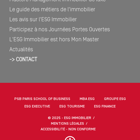
Le guide des métiers de l'immobilier
Les avis sur l'ESG Immobilier
Participez à nos Journées Portes Ouvertes
L'ESG Immobilier est hors Mon Master
Actualités
-> CONTACT
PSB PARIS SCHOOL OF BUSINESS
MBA ESG
GROUPE ESG
ESG EXECUTIVE
ESG TOURISME
ESG FINANCE
© 2025 - ESG IMMOBILIER
MENTIONS LÉGALES
ACCESSIBILITÉ - NON CONFORME