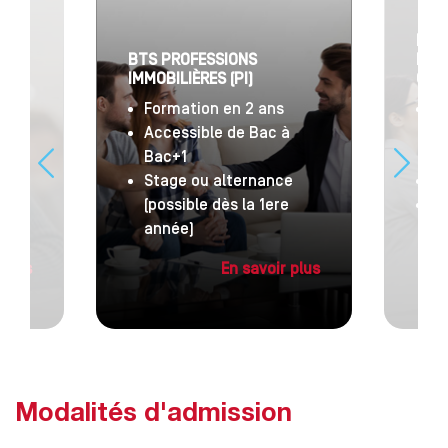
NAL
BAC
BTS PROFESSIONS
RES
IMMOBILIÈRES (PI)
COM
ans
Formation en 2 ans
Op
Accessible de Bac à
im
ac+3
Bac+1
de
res
Stage ou alternance
3e
(possible dès la 1ere
Ac
année)
va
 plus
En savoir plus
Modalités d'admission