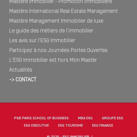
Mastère Immobilier - Promotion Immobilière
Mastère International Real Estate Management
Mastère Management Immobilier de luxe
Le guide des métiers de l'immobilier
Les avis sur l'ESG Immobilier
Participez à nos Journées Portes Ouvertes
L'ESG Immobilier est hors Mon Master
Actualités
-> CONTACT
PSB PARIS SCHOOL OF BUSINESS
MBA ESG
GROUPE ESG
ESG EXECUTIVE
ESG TOURISME
ESG FINANCE
© 2025 - ESG IMMOBILIER