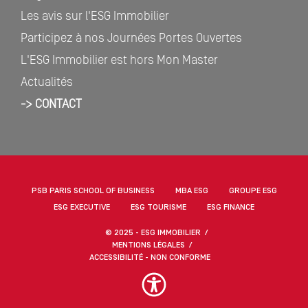
Les avis sur l'ESG Immobilier
Participez à nos Journées Portes Ouvertes
L'ESG Immobilier est hors Mon Master
Actualités
-> CONTACT
PSB PARIS SCHOOL OF BUSINESS
MBA ESG
GROUPE ESG
ESG EXECUTIVE
ESG TOURISME
ESG FINANCE
© 2025 - ESG IMMOBILIER
MENTIONS LÉGALES
ACCESSIBILITÉ - NON CONFORME