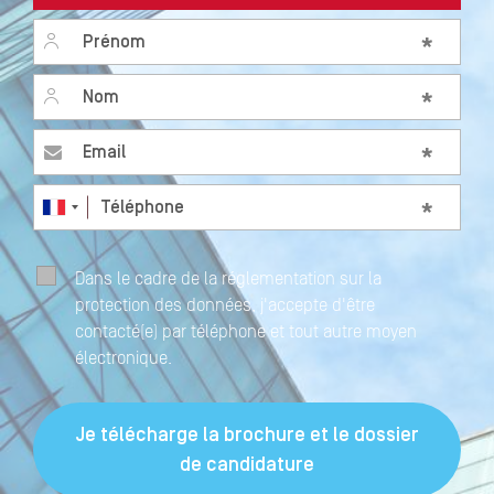
Prénom
*
Nom
*
Email
*
Téléphone
*
Dans le cadre de la réglementation sur la
protection des données, j'accepte d'être
contacté(e) par téléphone et tout autre moyen
électronique.