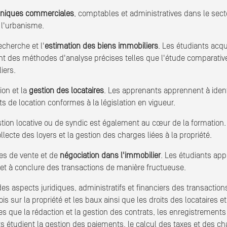
hniques commerciales
, comptables et administratives dans le sect
e l'urbanisme.
cherche et l'
estimation des biens immobiliers
. Les étudiants acq
lisant des méthodes d'analyse précises telles que l'étude comparat
iers.
on et la
gestion des locataires
. Les apprenants apprennent à identi
ats de location conformes à la législation en vigueur.
stion locative ou de syndic est également au cœur de la formation
llecte des loyers et la gestion des charges liées à la propriété.
es de vente et de
négociation dans l'immobilier
. Les étudiants ap
 et à conclure des transactions de manière fructueuse.
es aspects juridiques, administratifs et financiers des transaction
is sur la propriété et les baux ainsi que les droits des locataires 
es que la rédaction et la gestion des contrats, les enregistrements o
s étudient la gestion des paiements, le calcul des taxes et des cha