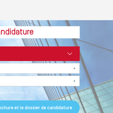
andidature
moyen électronique.