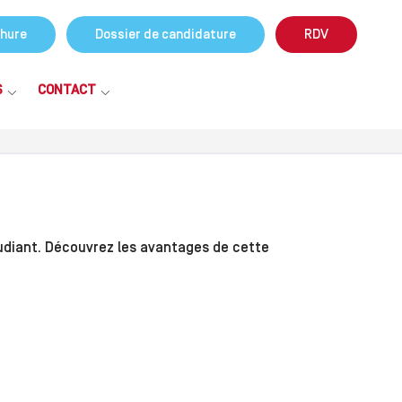
hure
Dossier de candidature
RDV
S
CONTACT
udiant. Découvrez les avantages de cette