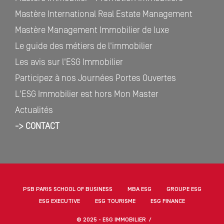
Mastère International Real Estate Management
Mastère Management Immobilier de luxe
Le guide des métiers de l'immobilier
Les avis sur l'ESG Immobilier
Participez à nos Journées Portes Ouvertes
L'ESG Immobilier est hors Mon Master
Actualités
-> CONTACT
PSB PARIS SCHOOL OF BUSINESS
MBA ESG
GROUPE ESG
ESG EXECUTIVE
ESG TOURISME
ESG FINANCE
© 2025 - ESG IMMOBILIER