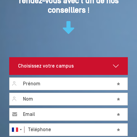
rendez-vous avec l'un de nos
conseillers
!
First name
*
Last name
*
Email
*
Téléphone
*