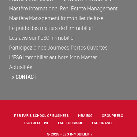
Mastère International Real Estate Management
Mastère Management Immobilier de luxe
Le guide des métiers de l'immobilier
Les avis sur l'ESG Immobilier
Participez à nos Journées Portes Ouvertes
L'ESG Immobilier est hors Mon Master
Actualités
-> CONTACT
PSB PARIS SCHOOL OF BUSINESS
MBA ESG
GROUPE ESG
ESG EXECUTIVE
ESG TOURISME
ESG FINANCE
© 2025 - ESG IMMOBILIER