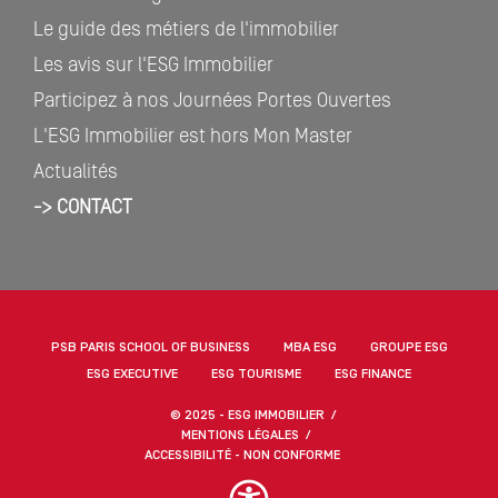
Le guide des métiers de l'immobilier
Les avis sur l'ESG Immobilier
Participez à nos Journées Portes Ouvertes
L'ESG Immobilier est hors Mon Master
Actualités
-> CONTACT
PSB PARIS SCHOOL OF BUSINESS
MBA ESG
GROUPE ESG
ESG EXECUTIVE
ESG TOURISME
ESG FINANCE
© 2025 - ESG IMMOBILIER
MENTIONS LÉGALES
ACCESSIBILITÉ - NON CONFORME