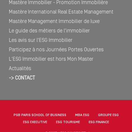
Mastère Immobilier - Promotion Immobilière
Mastère International Real Estate Management
Mastère Management Immobilier de luxe
Le guide des métiers de l'immobilier
Les avis sur l'ESG Immobilier
Participez à nos Journées Portes Ouvertes
L'ESG Immobilier est hors Mon Master
Actualités
-> CONTACT
PSB PARIS SCHOOL OF BUSINESS
MBA ESG
GROUPE ESG
ESG EXECUTIVE
ESG TOURISME
ESG FINANCE