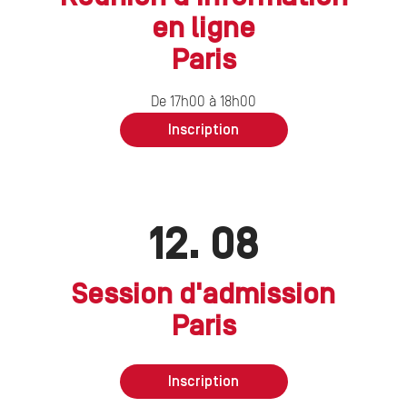
sur place
sur place
en ligne
Paris
Lyon
Aix
De 09h30 à 12h30
De 17h00 à 18h00
De 17h00 à 19h00
Inscription
Inscription
Inscription
19
12
12
08
08
08
Session d'admission
Session d'admission
Session d'admission
Paris
Lyon
Aix
Inscription
Inscription
Inscription